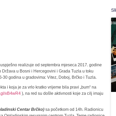
Sl
a uspješno realizuje od septembra mjeseca 2017. godine
Država u Bosni i Hercegovini i Grada Tuzla u toku
-30 godina u gradovima: Vitez, Doboj, Brčko i Tuzla.
ta i koja je za vrlo kratko vrijeme bila pravi „bum“ na
o.gl/xB4wR4
), na red su došle aktivnosti koje za cilj imaju
adinski Centar Brčko)
sa početkom od 14h. Radionicu
 sa Omladinskim resursnim centrom Tuzla. Teme radionice