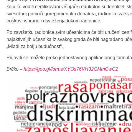
koju će voditi certifikovani vršnjački edukatori su Identitet, s
svesrdnoj pomoći gorepomenutih donatora, radionice za sve u
troškovi ishrane i osvježenja tokom radionice.
Po završetku radionice svim učesnicima će biti uručeni certi
najaktivnijih učesnika iz svakog grada će biti nagrađano u
„Mladi za bolju budućnost“.
Prijaviti se možete preko jednostavnog aplikacionog formula
Brčko –
https://goo.gl/forms/XYOs76VH32GMmGwC2