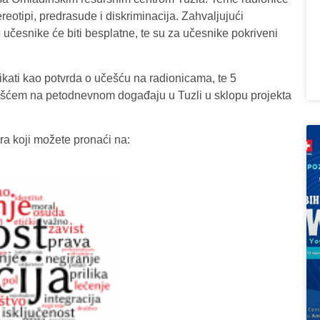
tereotipi, predrasude i diskriminacija. Zahvaljujući
česnike će biti besplatne, te su za učesnike pokriveni
fikati kao potvrda o učešću na radionicama, te 5
češćem na petodnevnom događaju u Tuzli u sklopu projekta
ra koji možete pronaći na: