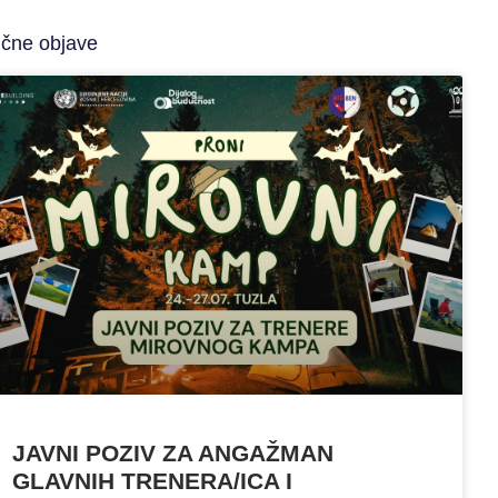
ične objave
JAVNI POZIV ZA ANGAŽMAN
GLAVNIH TRENERA/ICA I