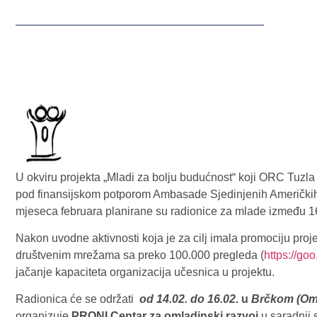
U okviru projekta „Mladi za bolju budućnost“ koji ORC Tuzl
pod finansijskom potporom Ambasade Sjedinjenih Američkih 
mjeseca februara planirane su radionice za mlade između 16
Nakon uvodne aktivnosti koja je za cilj imala promociju projek
društvenim mrežama sa preko 100.000 pregleda (
https://go
jačanje kapaciteta organizacija učesnica u projektu.
Radionica će se održati
od 14.02. do 16.02.
u
Brčkom (Oml
organizuje
PRONI Centar za omladinski razvoj
u saradnji