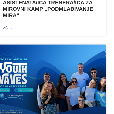
ASISTENATA/ICA TRENERA/ICA ZA
MIROVNI KAMP „PODMLAĐIVANJE
MIRA“
VIŠE »