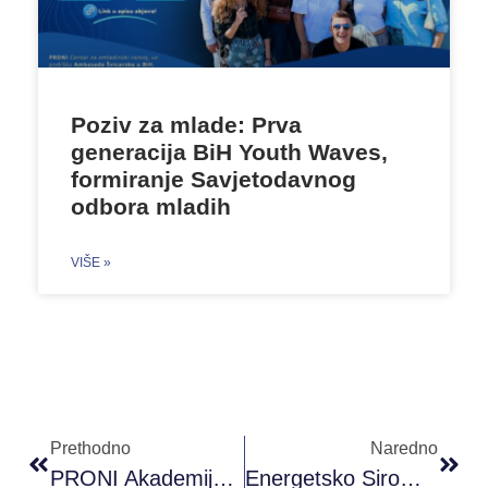
Poziv za mlade: Prva
generacija BiH Youth Waves,
formiranje Savjetodavnog
odbora mladih
VIŠE »
Prethodno
Naredno
PRONI Akademija Omladinskog Rada©
Energetsko Siromaštvo U BiH