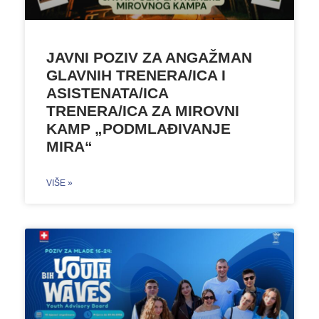
JAVNI POZIV ZA ANGAŽMAN
GLAVNIH TRENERA/ICA I
ASISTENATA/ICA
TRENERA/ICA ZA MIROVNI
KAMP „PODMLAĐIVANJE
MIRA“
VIŠE »