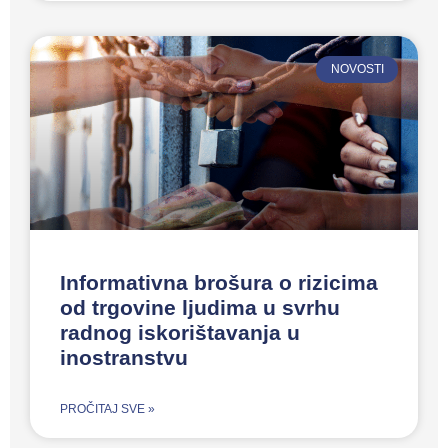
NOVOSTI
Informativna brošura o rizicima
od trgovine ljudima u svrhu
radnog iskorištavanja u
inostranstvu
PROČITAJ SVE »