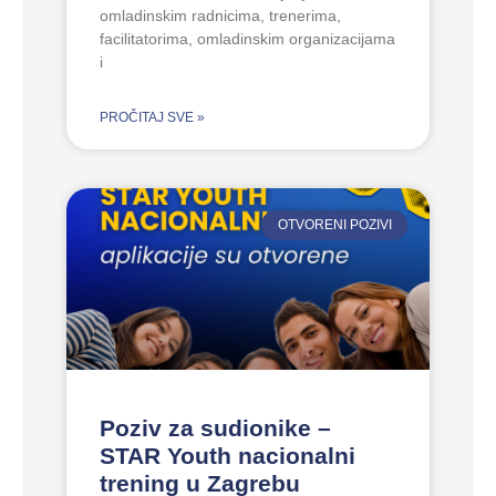
omladinskim radnicima, trenerima,
facilitatorima, omladinskim organizacijama
i
PROČITAJ SVE »
OTVORENI POZIVI
Poziv za sudionike –
STAR Youth nacionalni
trening u Zagrebu