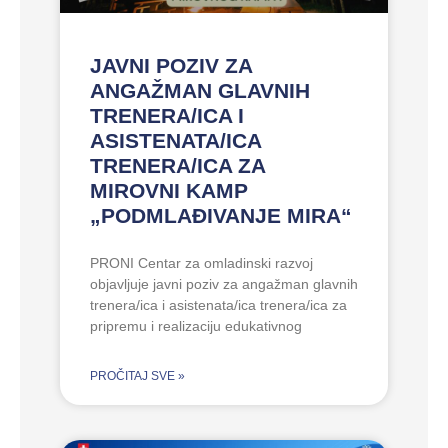
JAVNI POZIV ZA
ANGAŽMAN GLAVNIH
TRENERA/ICA I
ASISTENATA/ICA
TRENERA/ICA ZA
MIROVNI KAMP
„PODMLAĐIVANJE MIRA“
PRONI Centar za omladinski razvoj
objavljuje javni poziv za angažman glavnih
trenera/ica i asistenata/ica trenera/ica za
pripremu i realizaciju edukativnog
PROČITAJ SVE »