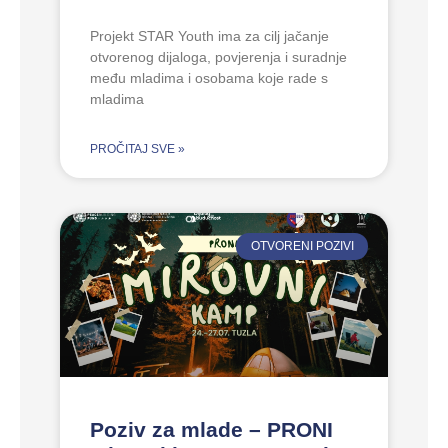
Projekt STAR Youth ima za cilj jačanje
otvorenog dijaloga, povjerenja i suradnje
među mladima i osobama koje rade s
mladima
PROČITAJ SVE »
OTVORENI POZIVI
Poziv za mlade – PRONI