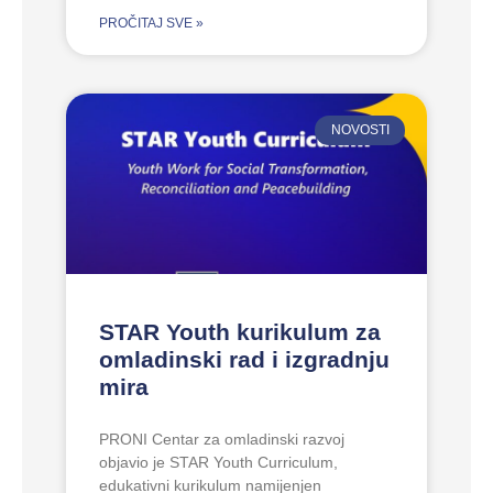
PROČITAJ SVE »
NOVOSTI
STAR Youth kurikulum za
omladinski rad i izgradnju
mira
PRONI Centar za omladinski razvoj
objavio je STAR Youth Curriculum,
edukativni kurikulum namijenjen