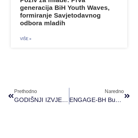
generacija BiH Youth Waves,
formiranje Savjetodavnog
odbora mladih
VIŠE »
Prethodno
Naredno
GODIŠNJI IZVJEŠTAJ 2024
ENGAGE-BH Buduće Generacije Za Sveobuhvatnu Zelenu I Energetsku Tranziciju U Bosni I Hercegovini