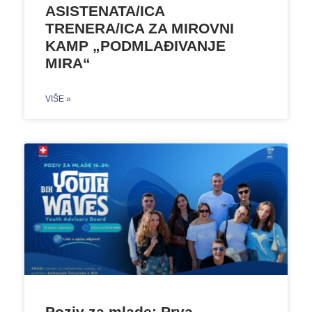
ASISTENATA/ICA
TRENERA/ICA ZA MIROVNI
KAMP „PODMLAĐIVANJE
MIRA“
VIŠE »
Poziv za mlade: Prva