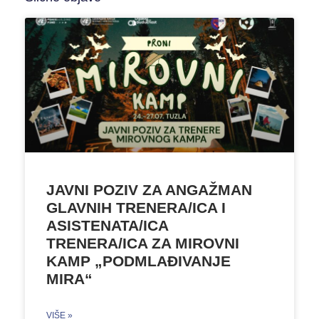
JAVNI POZIV ZA ANGAŽMAN
GLAVNIH TRENERA/ICA I
ASISTENATA/ICA
TRENERA/ICA ZA MIROVNI
KAMP „PODMLAĐIVANJE
MIRA“
VIŠE »