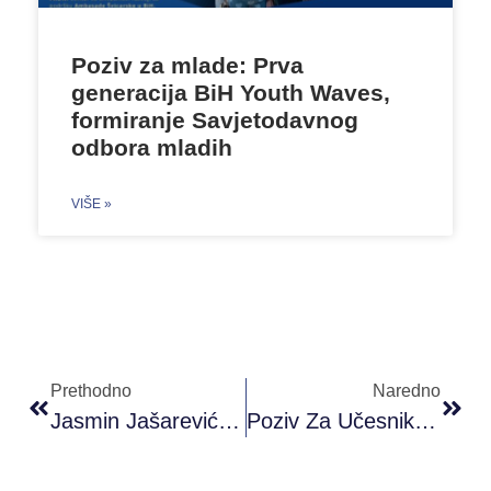
Poziv za mlade: Prva
generacija BiH Youth Waves,
formiranje Savjetodavnog
odbora mladih
VIŠE »
Prethodno
Naredno
Jasmin Jašarević: U Fokusu Aktivnosti “PRONI Centra” Su Uvijek Mladi
Poziv Za Učesnike – Trening “Youth Workers Countering The Violent Extremism”