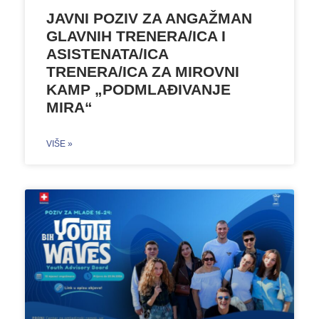
JAVNI POZIV ZA ANGAŽMAN
GLAVNIH TRENERA/ICA I
ASISTENATA/ICA
TRENERA/ICA ZA MIROVNI
KAMP „PODMLAĐIVANJE
MIRA“
VIŠE »